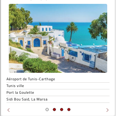
Aéroport de Tunis-Carthage
Tunis ville
Port la Goulette
Sidi Bou Said, La Marsa
keyboard_arrow_left
keyboard_arrow_right