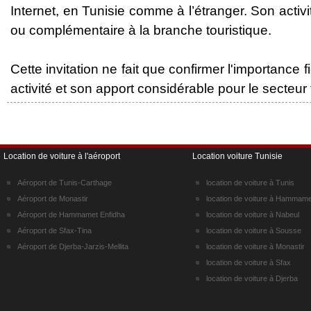
Internet, en Tunisie comme à l’étranger. Son act
ou complémentaire à la branche touristique.
Cette invitation ne fait que confirmer l'importance 
activité et son apport considérable pour le secteur 
Location de voiture à l'aéroport
Location voiture Tunisie
Aéroport de Tunis-Carthage
location de voiture à Tunis
Aéroport de Monastir
location de voiture à Hammame
Aéroport de Hammamet Enfidha
location de voiture à Nabeul
Aéroport de Sfax-Tina
location de voiture à Sousse
Aéroport de Djerba-Jarzis-Mellita
location de voiture à Monastir
location de voiture à Sfax
location de voiture à Djerba