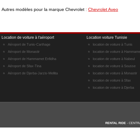
Autres modèles pour la marque Chevrolet :
Chevrolet Aveo
Location de voiture à l'aéroport
Location voiture Tunisie
Aéroport de Tunis-Carthage
location de voiture à Tunis
Aéroport de Monastir
location de voiture à Hammame
Aéroport de Hammamet Enfidha
location de voiture à Nabeul
Aéroport de Sfax-Tina
location de voiture à Sousse
Aéroport de Djerba-Jarzis-Mellita
location de voiture à Monastir
location de voiture à Sfax
location de voiture à Djerba
RENTAL RIDE
- CENTR