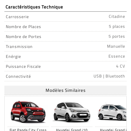
Caractéristiques Technique
Carrosserie
Citadine
Nombre de Places
5 places
Nombre de Portes
5 portes
Transmission
Manuelle
Enérgie
Essence
Puissance Fiscale
4 CV
Connectivité
USB | Bluetooth
Modèles Similaires
Fiat Panda City Cross
Hyundai Grand i10
Hyundai Grand i1