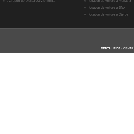
Aéroport de Djerba-Jarzis-Mellita
location de voiture à Monastir
location de voiture à Sfax
location de voiture à Djerba
RENTAL RIDE
- CENTR