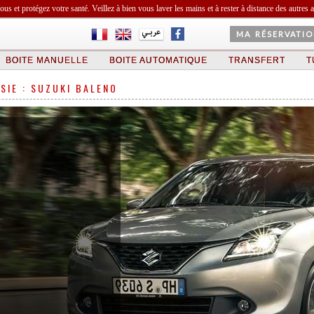
vous et protégez votre santé. Veillez à bien vous laver les mains et à rester à distance des autres 
MA RÉSERVATIO
BOITE MANUELLE
BOITE AUTOMATIQUE
TRANSFERT
T
SIE : SUZUKI BALENO