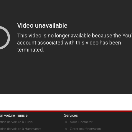
on voiture Tunisie
Services
ation de voiture à Tunis
Nous Contacter
ation de voiture à Hammamet
Gerer ma réservation