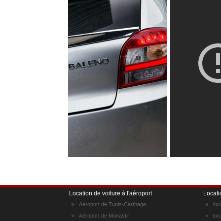
Location de voiture à l'aéroport
Locati
Aéroport de Tunis-Carthage
loc
Aéroport de Monastir
loc